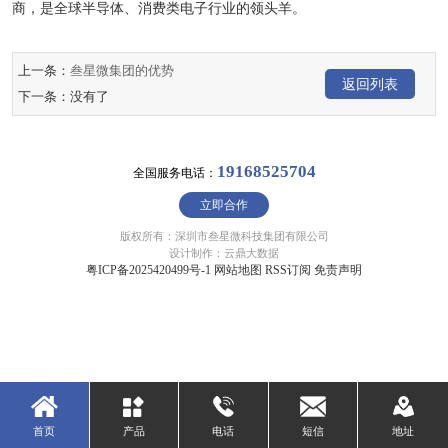
商，是全球半导体、消费类电子行业的领头羊。
上一条：
叁星微集团的优势
返回列表
下一条：没有了
19168525704
全国服务电话：
立即合作
版权所有：深圳市叁星微科技集团有限公司
设计制作：云鼎大数据
粤ICP备2025420499号-1
网站地图
RSS订阅
免责声明
首页
产品
电话
短信
地址